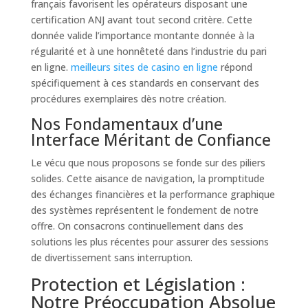
français favorisent les opérateurs disposant une
certification ANJ avant tout second critère. Cette
donnée valide l’importance montante donnée à la
régularité et à une honnêteté dans l’industrie du pari
en ligne.
meilleurs sites de casino en ligne
répond
spécifiquement à ces standards en conservant des
procédures exemplaires dès notre création.
Nos Fondamentaux d’une
Interface Méritant de Confiance
Le vécu que nous proposons se fonde sur des piliers
solides. Cette aisance de navigation, la promptitude
des échanges financières et la performance graphique
des systèmes représentent le fondement de notre
offre. On consacrons continuellement dans des
solutions les plus récentes pour assurer des sessions
de divertissement sans interruption.
Protection et Législation :
Notre Préoccupation Absolue