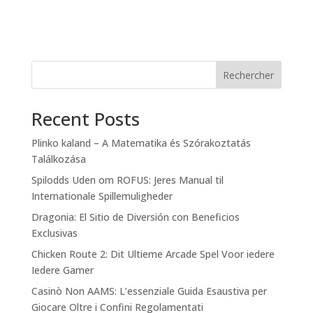
Rechercher
Recent Posts
Plinko kaland – A Matematika és Szórakoztatás
Találkozása
Spilodds Uden om ROFUS: Jeres Manual til
Internationale Spillemuligheder
Dragonia: El Sitio de Diversión con Beneficios
Exclusivas
Chicken Route 2: Dit Ultieme Arcade Spel Voor iedere
Iedere Gamer
Casinò Non AAMS: L’essenziale Guida Esaustiva per
Giocare Oltre i Confini Regolamentati