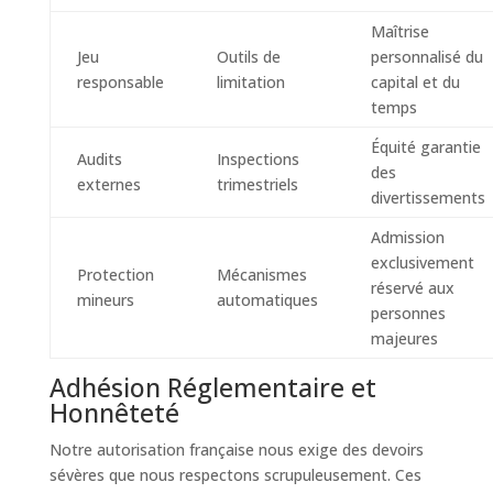
Maîtrise
Jeu
Outils de
personnalisé du
responsable
limitation
capital et du
temps
Équité garantie
Audits
Inspections
des
externes
trimestriels
divertissements
Admission
exclusivement
Protection
Mécanismes
réservé aux
mineurs
automatiques
personnes
majeures
Adhésion Réglementaire et
Honnêteté
Notre autorisation française nous exige des devoirs
sévères que nous respectons scrupuleusement. Ces