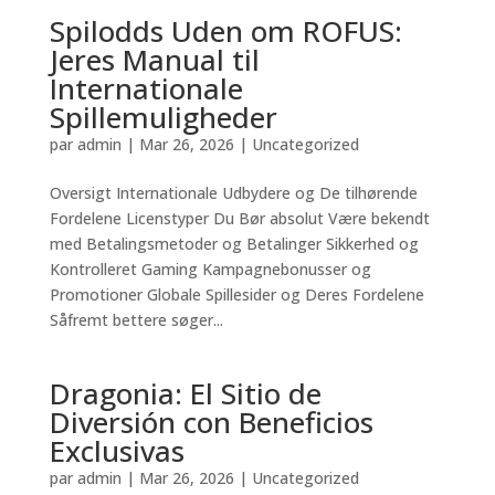
Spilodds Uden om ROFUS:
Jeres Manual til
Internationale
Spillemuligheder
par
admin
|
Mar 26, 2026
|
Uncategorized
Oversigt Internationale Udbydere og De tilhørende
Fordelene Licenstyper Du Bør absolut Være bekendt
med Betalingsmetoder og Betalinger Sikkerhed og
Kontrolleret Gaming Kampagnebonusser og
Promotioner Globale Spillesider og Deres Fordelene
Såfremt bettere søger...
Dragonia: El Sitio de
Diversión con Beneficios
Exclusivas
par
admin
|
Mar 26, 2026
|
Uncategorized