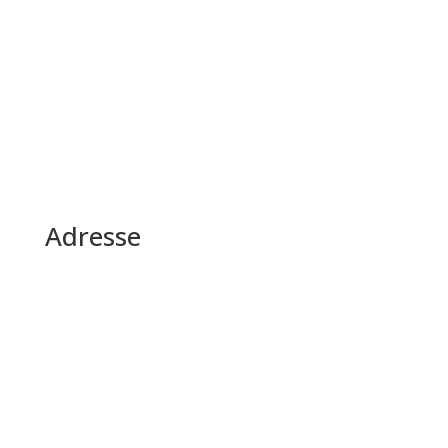
Adresse
Rue de Huy, 103/C
4280 Hannut, Belgique