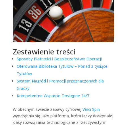
Zestawienie treści
Sposoby Płatności i Bezpieczeństwo Operacji
Oferowana Biblioteka Tytułów – Ponad 3 tysiące
Tytułów
System Nagród i Promocji przeznaczonych dla
Graczy
Kompetentne Wsparcie Dostępne 24/7
W obecnym świecie zabawy cyfrowej
Vinci Spin
wyodrębnia się jako platforma, która łączy doskonałej
klasy rozwiązania technologiczne z rzeczywistym