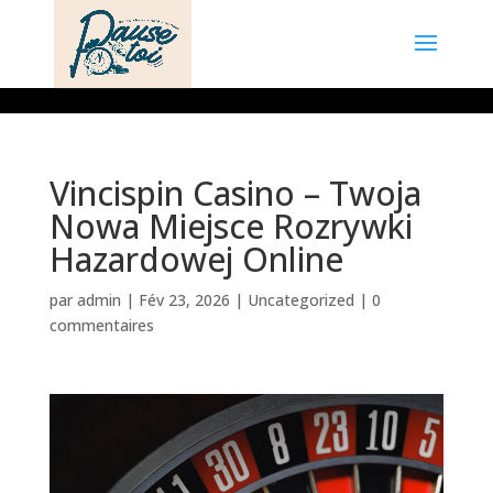
Vincispin Casino – Twoja
Nowa Miejsce Rozrywki
Hazardowej Online
par
admin
|
Fév 23, 2026
|
Uncategorized
|
0
commentaires