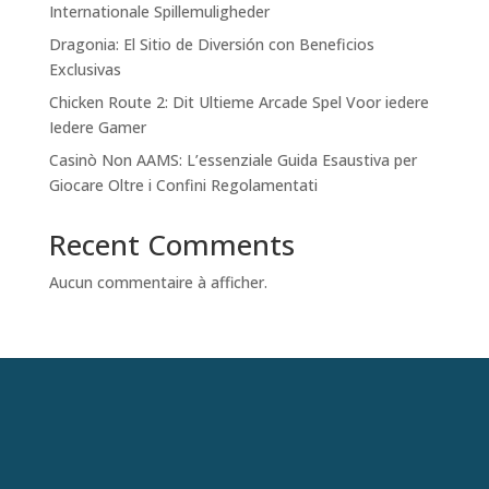
Internationale Spillemuligheder
Dragonia: El Sitio de Diversión con Beneficios
Exclusivas
Chicken Route 2: Dit Ultieme Arcade Spel Voor iedere
Iedere Gamer
Casinò Non AAMS: L’essenziale Guida Esaustiva per
Giocare Oltre i Confini Regolamentati
Recent Comments
Aucun commentaire à afficher.