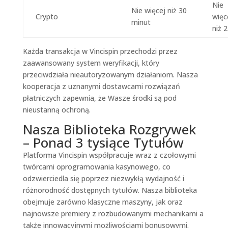
Nie
Nie więcej niż 30
Crypto
więc
minut
niż 2
Każda transakcja w Vincispin przechodzi przez
zaawansowany system weryfikacji, który
przeciwdziała nieautoryzowanym działaniom. Nasza
kooperacja z uznanymi dostawcami rozwiązań
płatniczych zapewnia, że Wasze środki są pod
nieustanną ochroną.
Nasza Biblioteka Rozgrywek
– Ponad 3 tysiące Tytułów
Platforma Vincispin współpracuje wraz z czołowymi
twórcami oprogramowania kasynowego, co
odzwierciedla się poprzez niezwykłą wydajność i
różnorodność dostępnych tytułów. Nasza biblioteka
obejmuje zarówno klasyczne maszyny, jak oraz
najnowsze premiery z rozbudowanymi mechanikami a
także innowacyjnymi możliwościami bonusowymi.