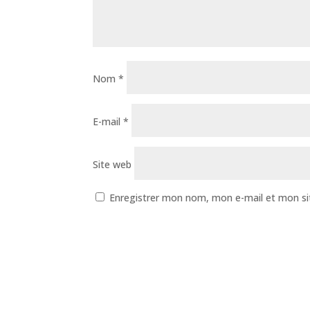
Nom
*
E-mail
*
Site web
Enregistrer mon nom, mon e-mail et mon si