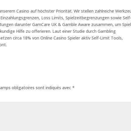
unserem Casino auf höchster Priorität. Wir stellen zahlreiche Werkz
r Einzahlungsgrenzen, Loss Limits, Spielzeitbegrenzungen sowie Self
ichtungen darunter GamCare UK & Gamble Aware zusammen, um Spie
undige Hilfe zu offerieren. Laut einer Studie durch Gambling
zen circa 18% von Online Casino Spieler aktiv Self-Limit Tools,
ont.
amps obligatoires sont indiqués avec
*