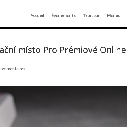
Accueil
Événements
Traiteur
Menus
ační místo Pro Prémiové Online
commentaires