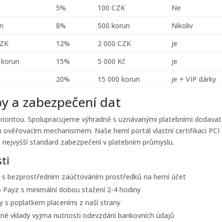
5%
100 CZK
Ne
un
8%
500 korun
Nikoliv
CZK
12%
2 000 CZK
je
 korun
15%
5 000 Kč
je
20%
15 000 korun
je + VIP dárky
y a zabezpečení dat
prioritou. Spolupracujeme výhradně s uznávanými platebními dodavate
věřovacím mechanismem. Naše herní portál vlastní certifikaci PCI
e nejvyšší standard zabezpečení v platebním průmyslu.
ti
 s bezprostředním zaúčtováním prostředků na herní účet
Eco Payz s minimální dobou stažení 2-4 hodiny
 s poplatkem placeními z naší strany
né vklady vyjma nutnosti odevzdání bankovních údajů