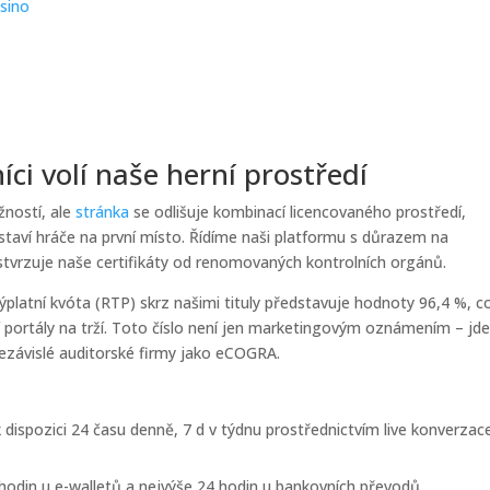
asino
ci volí naše herní prostředí
žností, ale
stránka
se odlišuje kombinací licencovaného prostředí,
 staví hráče na první místo. Řídíme naši platformu s důrazem na
 stvrzuje naše certifikáty od renomovaných kontrolních orgánů.
ýplatní kvóta (RTP) skrz našimi tituly představuje hodnoty 96,4 %, c
í portály na trží. Toto číslo není jen marketingovým oznámením – jde
nezávislé auditorské firmy jako eCOGRA.
ispozici 24 času denně, 7 d v týdnu prostřednictvím live konverzace
 hodin u e-walletů a nejvýše 24 hodin u bankovních převodů