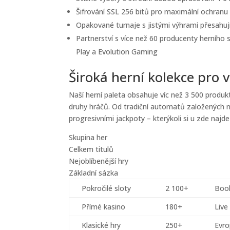
Šifrování SSL 256 bitů pro maximální ochranu 
Opakované turnaje s jistými výhrami přesahuj
Partnerství s více než 60 producenty herního
Play a Evolution Gaming
Široká herní kolekce pro 
Naší herní paleta obsahuje víc než 3 500 produk
druhy hráčů. Od tradiční automatů založených 
progresivními jackpoty – kterýkoli si u zde najde 
Skupina her
Celkem titulů
Nejoblíbenější hry
Základní sázka
Pokročilé sloty
2 100+
Book
Přímé kasino
180+
Live
Klasické hry
250+
Evro