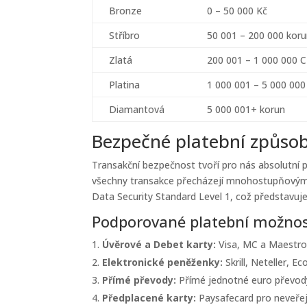
Bronze
0 – 50 000 Kč
Stříbro
50 001 – 200 000 kor
Zlatá
200 001 – 1 000 000 
Platina
1 000 001 – 5 000 000
Diamantová
5 000 001+ korun
Bezpečné platební způsob
Transakční bezpečnost tvoří pro nás absolutní 
všechny transakce přecházejí mnohostupňovým o
Data Security Standard Level 1, což představuj
Podporované platební možnos
Úvěrové a Debet karty:
Visa, MC a Maestro
Elektronické peněženky:
Skrill, Neteller, 
Přímé převody:
Přímé jednotné euro převody
Předplacené karty:
Paysafecard pro neveřej