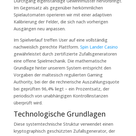
Durchgang eigenständige Gewinnmuster hervorbringt.
Im Gegensatz als gegenüber herkömmlichen
Spielautomaten operieren wir mit einer adaptiven
Kalibrierung der Felder, die sich nach vorherigen
Ausgängen neu anpassen.
Im Spielverlauf treffen User auf eine vollständig
nachweislich gerechte Plattform.
Spin Lander Casino
gewährleistet durch zertifizierte Zufallsgeneratoren
eine offene Spielmechanik. Die mathematische
Grundlage hinter unserem System entspricht den
Vorgaben der maltesisch regulierten Gaming
Authority, bei der die rechnerische Auszahlungsquote
bei geprüften 96,4% liegt – ein Prozentsatz, der
periodisch von unabhängigen Kontrollinstanzen
überprüft wird.
Technologische Grundlagen
Diese systemtechnische Struktur verwendet einen
kryptographisch geschützten Zufallsgenerator, der