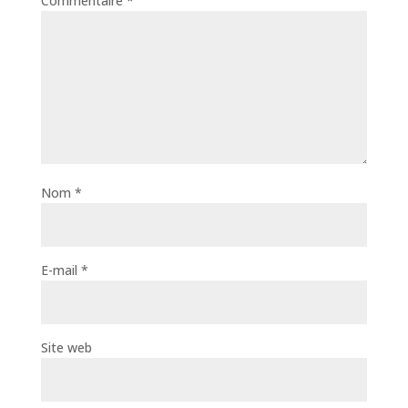
Commentaire
*
Nom
*
E-mail
*
Site web