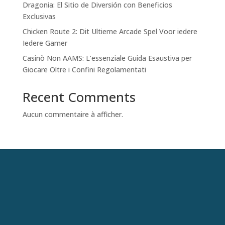
Dragonia: El Sitio de Diversión con Beneficios
Exclusivas
Chicken Route 2: Dit Ultieme Arcade Spel Voor iedere
Iedere Gamer
Casinò Non AAMS: L’essenziale Guida Esaustiva per
Giocare Oltre i Confini Regolamentati
Recent Comments
Aucun commentaire à afficher.