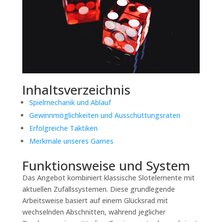
Inhaltsverzeichnis
Spielmechanik und Ablauf
Gewinnmöglichkeiten und Ausschüttungsraten
Erfolgreiche Taktiken
Merkmale unseres Games
Funktionsweise und System
Das Angebot kombiniert klassische Slotelemente mit
aktuellen Zufallssystemen. Diese grundlegende
Arbeitsweise basiert auf einem Glücksrad mit
wechselnden Abschnitten, während jeglicher