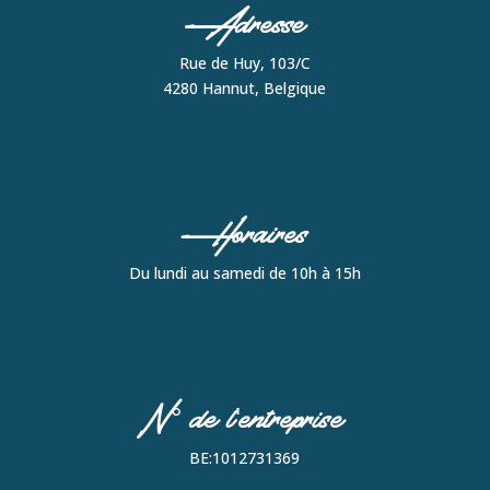
Adresse
Rue de Huy, 103/C
4280 Hannut, Belgique
Horaires
Du lundi au samedi de 10h à 15h
N° de l'entreprise
BE:1012731369