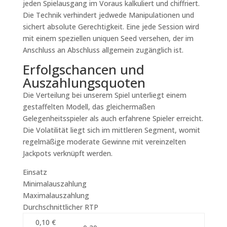
jeden Spielausgang im Voraus kalkuliert und chiffriert.
Die Technik verhindert jedwede Manipulationen und
sichert absolute Gerechtigkeit. Eine jede Session wird
mit einem speziellen uniquen Seed versehen, der im
Anschluss an Abschluss allgemein zugänglich ist.
Erfolgschancen und
Auszahlungsquoten
Die Verteilung bei unserem Spiel unterliegt einem
gestaffelten Modell, das gleichermaßen
Gelegenheitsspieler als auch erfahrene Spieler erreicht.
Die Volatilität liegt sich im mittleren Segment, womit
regelmäßige moderate Gewinne mit vereinzelten
Jackpots verknüpft werden.
Einsatz
Minimalauszahlung
Maximalauszahlung
Durchschnittlicher RTP
0,10 €