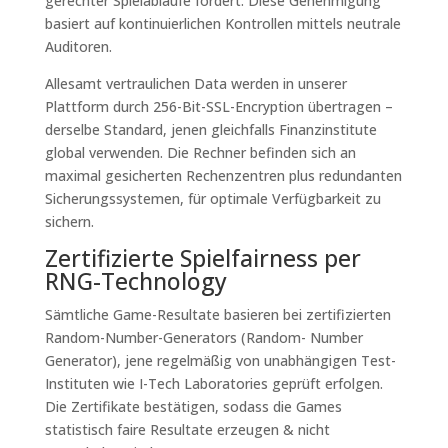
gerechter Spielabläufe fordert. Diese Genehmigung
basiert auf kontinuierlichen Kontrollen mittels neutrale
Auditoren.
Allesamt vertraulichen Data werden in unserer
Plattform durch 256-Bit-SSL-Encryption übertragen –
derselbe Standard, jenen gleichfalls Finanzinstitute
global verwenden. Die Rechner befinden sich an
maximal gesicherten Rechenzentren plus redundanten
Sicherungssystemen, für optimale Verfügbarkeit zu
sichern.
Zertifizierte Spielfairness per
RNG-Technology
Sämtliche Game-Resultate basieren bei zertifizierten
Random-Number-Generators (Random- Number
Generator), jene regelmäßig von unabhängigen Test-
Instituten wie I-Tech Laboratories geprüft erfolgen.
Die Zertifikate bestätigen, sodass die Games
statistisch faire Resultate erzeugen & nicht