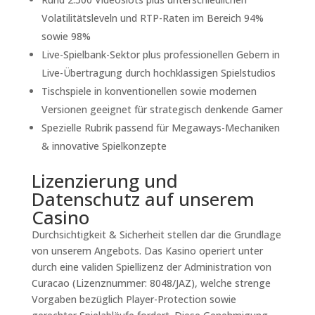
Volatilitätsleveln und RTP-Raten im Bereich 94%
sowie 98%
Live-Spielbank-Sektor plus professionellen Gebern in
Live-Übertragung durch hochklassigen Spielstudios
Tischspiele in konventionellen sowie modernen
Versionen geeignet für strategisch denkende Gamer
Spezielle Rubrik passend für Megaways-Mechaniken
& innovative Spielkonzepte
Lizenzierung und
Datenschutz auf unserem
Casino
Durchsichtigkeit & Sicherheit stellen dar die Grundlage
von unserem Angebots. Das Kasino operiert unter
durch eine validen Spiellizenz der Administration von
Curacao (Lizenznummer: 8048/JAZ), welche strenge
Vorgaben bezüglich Player-Protection sowie