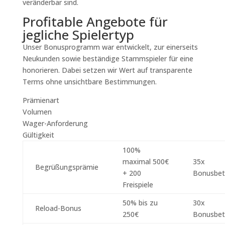
veränderbar sind.
Profitable Angebote für
jegliche Spielertyp
Unser Bonusprogramm war entwickelt, zur einerseits
Neukunden sowie beständige Stammspieler für eine
honorieren. Dabei setzen wir Wert auf transparente
Terms ohne unsichtbare Bestimmungen.
Prämienart
Volumen
Wager-Anforderung
Gültigkeit
100%
maximal 500€
35x
Begrüßungsprämie
+ 200
Bonusbet
Freispiele
50% bis zu
30x
Reload-Bonus
250€
Bonusbet