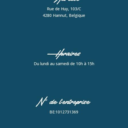
Rue de Huy, 103/C
4280 Hannut, Belgique
Horaires
Du lundi au samedi de 10h à 15h
N° de l'entreprise
BE:1012731369