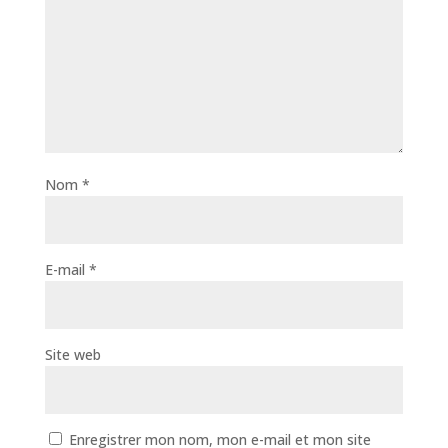
Nom
*
E-mail
*
Site web
Enregistrer mon nom, mon e-mail et mon site