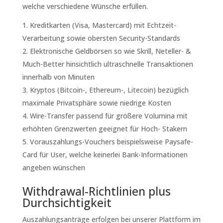
welche verschiedene Wünsche erfüllen.
Kreditkarten (Visa, Mastercard) mit Echtzeit-
Verarbeitung sowie obersten Security-Standards
Elektronische Geldbörsen so wie Skrill, Neteller- &
Much-Better hinsichtlich ultraschnelle Transaktionen
innerhalb von Minuten
Kryptos (Bitcoin-, Ethereum-, Litecoin) bezüglich
maximale Privatsphäre sowie niedrige Kosten
Wire-Transfer passend für größere Volumina mit
erhöhten Grenzwerten geeignet für Hoch- Stakern
Vorauszahlungs-Vouchers beispielsweise Paysafe-
Card für User, welche keinerlei Bank-Informationen
angeben wünschen
Withdrawal-Richtlinien plus
Durchsichtigkeit
Auszahlungsanträge erfolgen bei unserer Plattform im