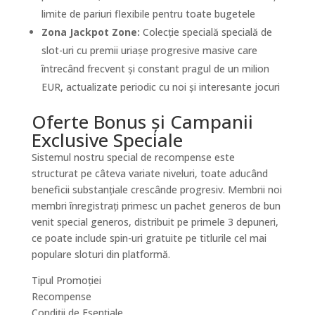
limite de pariuri flexibile pentru toate bugetele
Zona Jackpot Zone:
Colecție specială specială de
slot-uri cu premii uriașe progresive masive care
întrecând frecvent și constant pragul de un milion
EUR, actualizate periodic cu noi și interesante jocuri
Oferte Bonus și Campanii
Exclusive Speciale
Sistemul nostru special de recompense este
structurat pe câteva variate niveluri, toate aducând
beneficii substanțiale crescânde progresiv. Membrii noi
membri înregistrați primesc un pachet generos de bun
venit special generos, distribuit pe primele 3 depuneri,
ce poate include spin-uri gratuite pe titlurile cel mai
populare sloturi din platformă.
Tipul Promoției
Recompense
Condiții de Esențiale