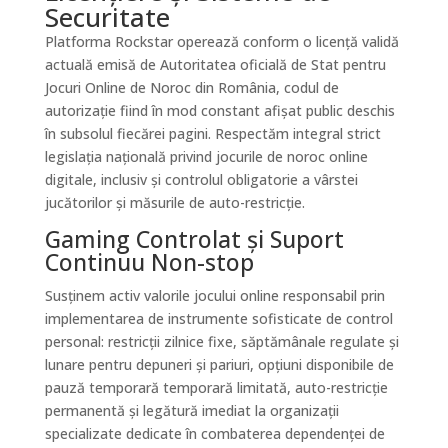
Securitate
Platforma Rockstar operează conform o licență validă
actuală emisă de Autoritatea oficială de Stat pentru
Jocuri Online de Noroc din România, codul de
autorizație fiind în mod constant afișat public deschis
în subsolul fiecărei pagini. Respectăm integral strict
legislația națională privind jocurile de noroc online
digitale, inclusiv și controlul obligatorie a vârstei
jucătorilor și măsurile de auto-restricție.
Gaming Controlat și Suport
Continuu Non-stop
Susținem activ valorile jocului online responsabil prin
implementarea de instrumente sofisticate de control
personal: restricții zilnice fixe, săptămânale regulate și
lunare pentru depuneri și pariuri, opțiuni disponibile de
pauză temporară temporară limitată, auto-restricție
permanentă și legătură imediat la organizații
specializate dedicate în combaterea dependenței de