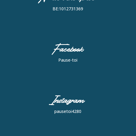
BE:1012731369
Facebook
Pause-toi
Instagram
pausetoi4280