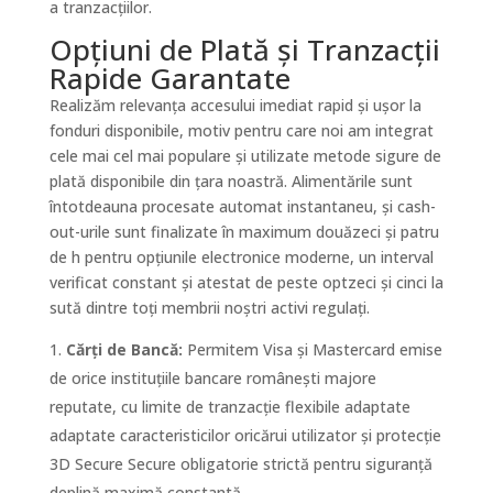
a tranzacțiilor.
Opțiuni de Plată și Tranzacții
Rapide Garantate
Realizăm relevanța accesului imediat rapid și ușor la
fonduri disponibile, motiv pentru care noi am integrat
cele mai cel mai populare și utilizate metode sigure de
plată disponibile din țara noastră. Alimentările sunt
întotdeauna procesate automat instantaneu, și cash-
out-urile sunt finalizate în maximum douăzeci și patru
de h pentru opțiunile electronice moderne, un interval
verificat constant și atestat de peste optzeci și cinci la
sută dintre toți membrii noștri activi regulați.
Cărți de Bancă:
Permitem Visa și Mastercard emise
de orice instituțiile bancare românești majore
reputate, cu limite de tranzacție flexibile adaptate
adaptate caracteristicilor oricărui utilizator și protecție
3D Secure Secure obligatorie strictă pentru siguranță
deplină maximă constantă