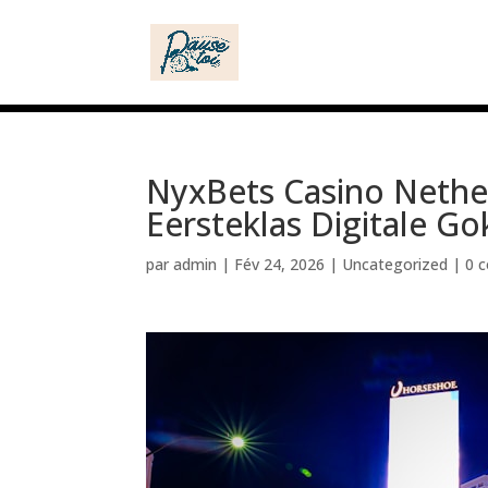
NyxBets Casino Nethe
Eersteklas Digitale G
par
admin
|
Fév 24, 2026
|
Uncategorized
|
0 