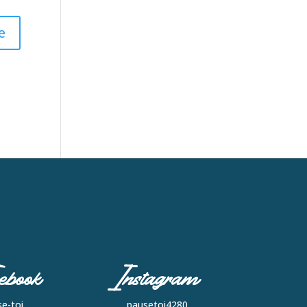
ebook
Instagram
e-toi
pausetoi4280