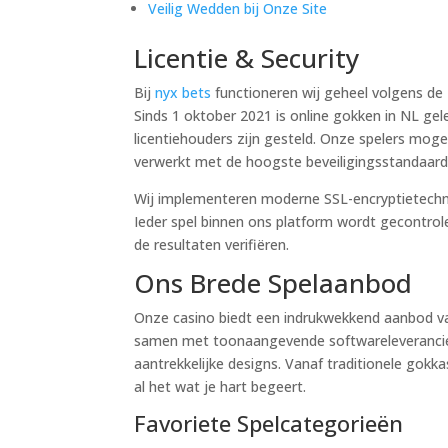
Veilig Wedden bij Onze Site
Licentie & Security
Bij
nyx bets
functioneren wij geheel volgens de 
Sinds 1 oktober 2021 is online gokken in NL gele
licentiehouders zijn gesteld. Onze spelers mogen
verwerkt met de hoogste beveiligingsstandaard
Wij implementeren moderne SSL-encryptietechno
Ieder spel binnen ons platform wordt gecontrolee
de resultaten verifiëren.
Ons Brede Spelaanbod
Onze casino biedt een indrukwekkend aanbod 
samen met toonaangevende softwareleverancier
aantrekkelijke designs. Vanaf traditionele gokk
al het wat je hart begeert.
Favoriete Spelcategorieën