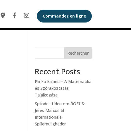
Commandez en ligne
Rechercher
Recent Posts
Plinko kaland – A Matematika
és Szórakoztatás
Találkozása
Spilodds Uden om ROFUS:
Jeres Manual til
Internationale
Spillemuligheder