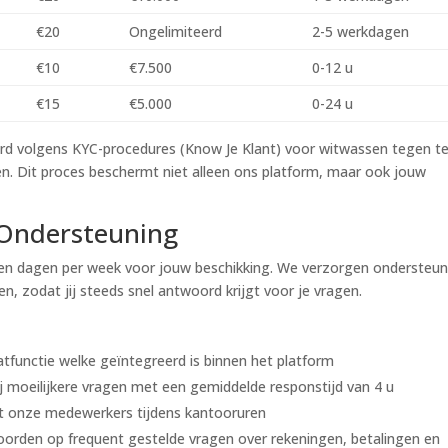
€20
Ongelimiteerd
2-5 werkdagen
€10
€7.500
0-12 u
€15
€5.000
0-24 u
erd volgens KYC-procedures (Know Je Klant) voor witwassen tegen t
ëren. Dit proces beschermt niet alleen ons platform, maar ook jouw
 Ondersteuning
n dagen per week voor jouw beschikking. We verzorgen ondersteun
n, zodat jij steeds snel antwoord krijgt voor je vragen.
atfunctie welke geïntegreerd is binnen het platform
j moeilijkere vragen met een gemiddelde responstijd van 4 u
t onze medewerkers tijdens kantooruren
oorden op frequent gestelde vragen over rekeningen, betalingen en