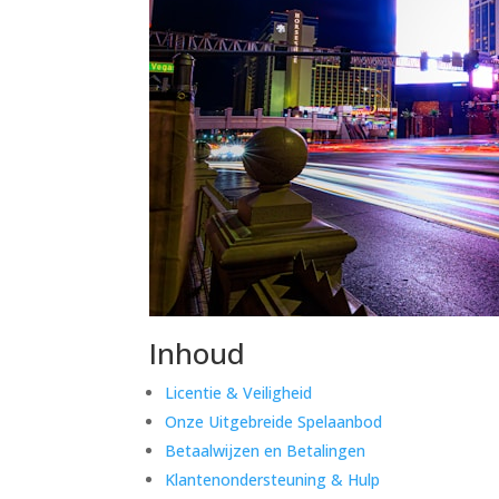
Inhoud
Licentie & Veiligheid
Onze Uitgebreide Spelaanbod
Betaalwijzen en Betalingen
Klantenondersteuning & Hulp