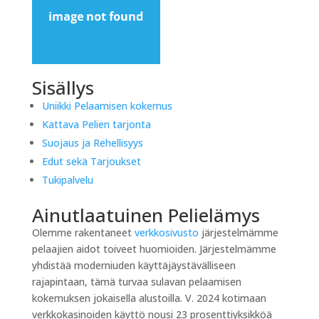
Sisällys
Uniikki Pelaamisen kokemus
Kattava Pelien tarjonta
Suojaus ja Rehellisyys
Edut sekä Tarjoukset
Tukipalvelu
Ainutlaatuinen Pelielämys
Olemme rakentaneet
verkkosivusto
järjestelmämme
pelaajien aidot toiveet huomioiden. Järjestelmämme
yhdistää moderniuden käyttäjäystävälliseen
rajapintaan, tämä turvaa sulavan pelaamisen
kokemuksen jokaisella alustoilla. V. 2024 kotimaan
verkkokasinoiden käyttö nousi 23 prosenttiyksikköä