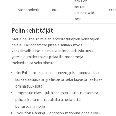
Jacks or
Better,
Videopokerit
80+
99.1
Deuces Wild
-peli
Pelinkehittäjät
Meillä nauttia toimialan arvostetuimpien kehittäjien
pelejä. Tarjontamme pitää sisällään myös
kansainvälisiä isoja nimiä kuin innovatiivisia uusia
yrityksiä, mitkä toivat pelaajille moderneja
mekaniikoita sekä aiheita.
NetEnt – ruotsalainen pioneeri, joka tunnustetaan
korkealaatuisista grafiikoista sekä luovista feature-
ominaisuuksista
Pragmatic Play – julkaisee joka kuukausi tuoreita
peliotsikoita monipuolisilla aiheilla että
bonustoiminnoilla
Evolution Gaming – ehdoton markkinajohtaja live-