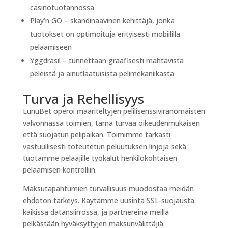
casinotuotannossa
Play’n GO – skandinaavinen kehittäjä, jonka
tuotokset on optimoituja erityisesti mobiililla
pelaamiseen
Yggdrasil – tunnettaan graafisesti mahtavista
peleistä ja ainutlaatuisista pelimekaniikasta
Turva ja Rehellisyys
LunuBet operoi määriteltyjen pelilisenssiviranomaisten
valvonnassa toimien, tämä turvaa oikeudenmukaisen
että suojatun pelipaikan. Toimimme tarkasti
vastuullisesti toteutetun peluutuksen linjoja sekä
tuotamme pelaajille työkalut henkilökohtaisen
pelaamisen kontrolliin.
Maksutapahtumien turvallisuus muodostaa meidän
ehdoton tärkeys. Käytämme uusinta SSL-suojausta
kaikissa datansiirrossa, ja partnereina meillä
pelkästään hyväksyttyjen maksunvälittäjiä.