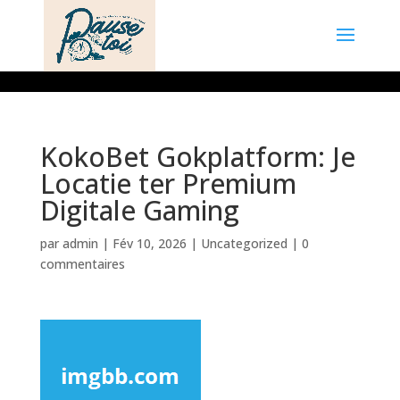
KokoBet Gokplatform: Je
Locatie ter Premium
Digitale Gaming
par
admin
|
Fév 10, 2026
|
Uncategorized
|
0
commentaires