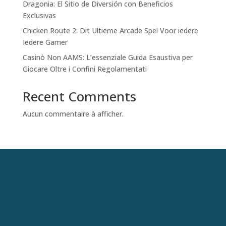
Dragonia: El Sitio de Diversión con Beneficios
Exclusivas
Chicken Route 2: Dit Ultieme Arcade Spel Voor iedere
Iedere Gamer
Casinò Non AAMS: L’essenziale Guida Esaustiva per
Giocare Oltre i Confini Regolamentati
Recent Comments
Aucun commentaire à afficher.