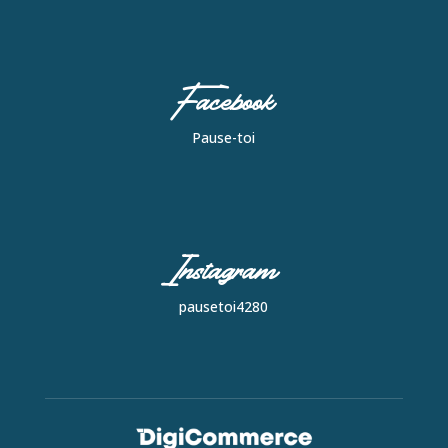
Facebook
Pause-toi
Instagram
pausetoi4280