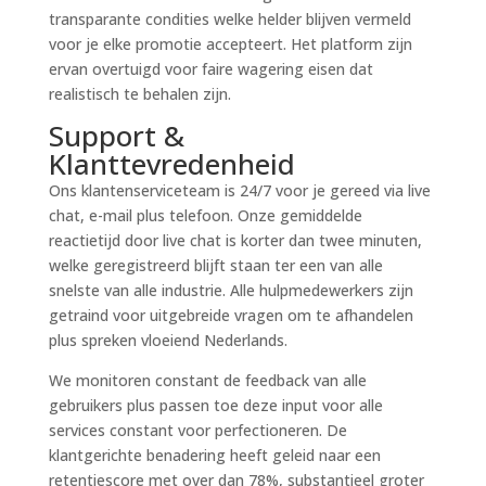
transparante condities welke helder blijven vermeld
voor je elke promotie accepteert. Het platform zijn
ervan overtuigd voor faire wagering eisen dat
realistisch te behalen zijn.
Support &
Klanttevredenheid
Ons klantenserviceteam is 24/7 voor je gereed via live
chat, e-mail plus telefoon. Onze gemiddelde
reactietijd door live chat is korter dan twee minuten,
welke geregistreerd blijft staan ter een van alle
snelste van alle industrie. Alle hulpmedewerkers zijn
getraind voor uitgebreide vragen om te afhandelen
plus spreken vloeiend Nederlands.
We monitoren constant de feedback van alle
gebruikers plus passen toe deze input voor alle
services constant voor perfectioneren. De
klantgerichte benadering heeft geleid naar een
retentiescore met over dan 78%, substantieel groter