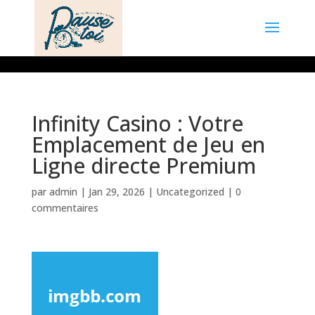
Infinity Casino : Votre
Emplacement de Jeu en
Ligne directe Premium
par
admin
|
Jan 29, 2026
|
Uncategorized
|
0
commentaires