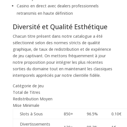
Casino en direct avec dealers professionnels
retransmis en haute définition
Diversité et Qualité Esthétique
Chacun titre présent dans notre catalogue a été
sélectionné selon des normes stricts de qualité
graphique, de taux de redistribution et de expérience
de jeu captivant. On mettons fréquemment à jour
notre proposition pour intégrer les plus récentes
sorties du domaine tout en maintenant les classiques
intemporels appréciés par notre clientèle fidèle.
Catégorie de Jeu
Total de Titres
Redistribution Moyen
Mise Minimale
Slots à Sous
850+
96.5%
0.10€
Divertissements