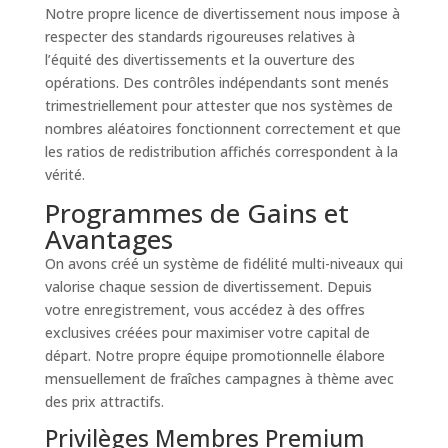
Notre propre licence de divertissement nous impose à
respecter des standards rigoureuses relatives à
l’équité des divertissements et la ouverture des
opérations. Des contrôles indépendants sont menés
trimestriellement pour attester que nos systèmes de
nombres aléatoires fonctionnent correctement et que
les ratios de redistribution affichés correspondent à la
vérité.
Programmes de Gains et
Avantages
On avons créé un système de fidélité multi-niveaux qui
valorise chaque session de divertissement. Depuis
votre enregistrement, vous accédez à des offres
exclusives créées pour maximiser votre capital de
départ. Notre propre équipe promotionnelle élabore
mensuellement de fraîches campagnes à thème avec
des prix attractifs.
Privilèges Membres Premium