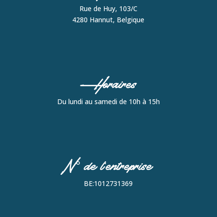
Rue de Huy, 103/C
4280 Hannut, Belgique
Horaires
Du lundi au samedi de 10h à 15h
N° de l'entreprise
BE:1012731369