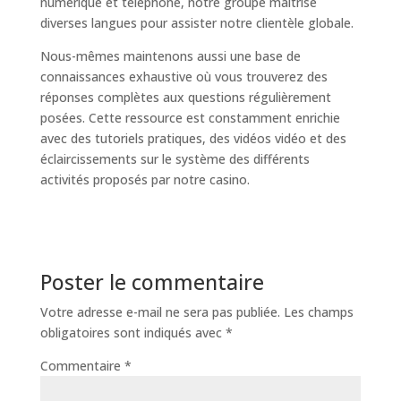
numérique et téléphone, notre groupe maîtrise
diverses langues pour assister notre clientèle globale.
Nous-mêmes maintenons aussi une base de
connaissances exhaustive où vous trouverez des
réponses complètes aux questions régulièrement
posées. Cette ressource est constamment enrichie
avec des tutoriels pratiques, des vidéos vidéo et des
éclaircissements sur le système des différents
activités proposés par notre casino.
Poster le commentaire
Votre adresse e-mail ne sera pas publiée.
Les champs
obligatoires sont indiqués avec
*
Commentaire
*