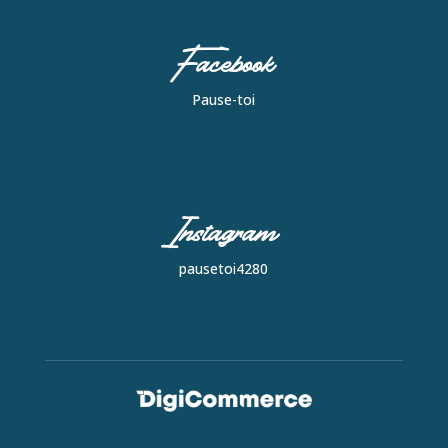
Facebook
Pause-toi
Instagram
pausetoi4280