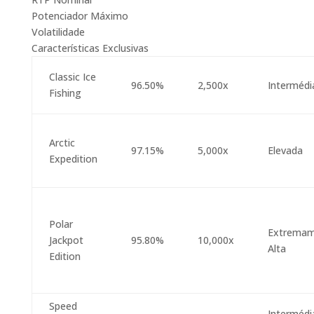
Potenciador Máximo
Volatilidade
Características Exclusivas
Classic Ice
96.50%
2,500x
Intermédi
Fishing
Arctic
97.15%
5,000x
Elevada
Expedition
Polar
Extremam
Jackpot
95.80%
10,000x
Alta
Edition
Speed
Intermédi