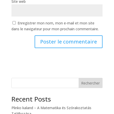
Site web
Enregistrer mon nom, mon e-mail et mon site
dans le navigateur pour mon prochain commentaire.
Rechercher
Recent Posts
Plinko kaland – A Matematika és Szórakoztatás
Találkozása