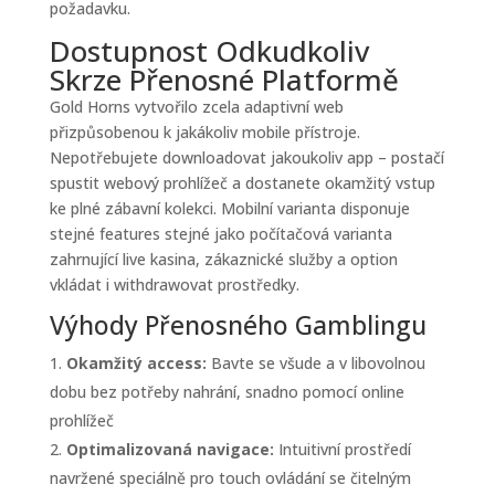
požadavku.
Dostupnost Odkudkoliv
Skrze Přenosné Platformě
Gold Horns vytvořilo zcela adaptivní web
přizpůsobenou k jakákoliv mobile přístroje.
Nepotřebujete downloadovat jakoukoliv app – postačí
spustit webový prohlížeč a dostanete okamžitý vstup
ke plné zábavní kolekci. Mobilní varianta disponuje
stejné features stejné jako počítačová varianta
zahrnující live kasina, zákaznické služby a option
vkládat i withdrawovat prostředky.
Výhody Přenosného Gamblingu
Okamžitý access:
Bavte se všude a v libovolnou
dobu bez potřeby nahrání, snadno pomocí online
prohlížeč
Optimalizovaná navigace:
Intuitivní prostředí
navržené speciálně pro touch ovládání se čitelným