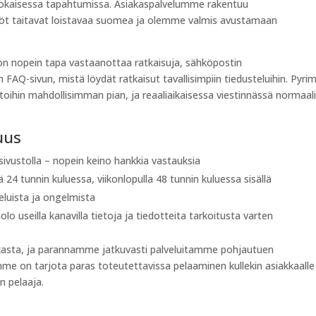
 jokaisessa tapahtumissa. Asiakaspalvelumme rakentuu
kilöt taitavat loistavaa suomea ja olemme valmis avustamaan
 on nopein tapa vastaanottaa ratkaisuja, sähköpostin
n FAQ-sivun, mistä löydät ratkaisut tavallisimpiin tiedusteluihin. Pyr
ihin mahdollisimman pian, ja reaaliaikaisessa viestinnässä normaali
uus
sivustolla – nopein keino hankkia vastauksia
4 tunnin kuluessa, viikonlopulla 48 tunnin kuluessa sisällä
eluista ja ongelmista
useilla kanavilla tietoja ja tiedotteita tarkoitusta varten
asta, ja parannamme jatkuvasti palveluitamme pohjautuen
e on tarjota paras toteutettavissa pelaaminen kullekin asiakkaalle
an pelaaja.