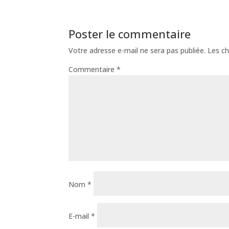
Poster le commentaire
Votre adresse e-mail ne sera pas publiée.
Les ch
Commentaire
*
Nom
*
E-mail
*