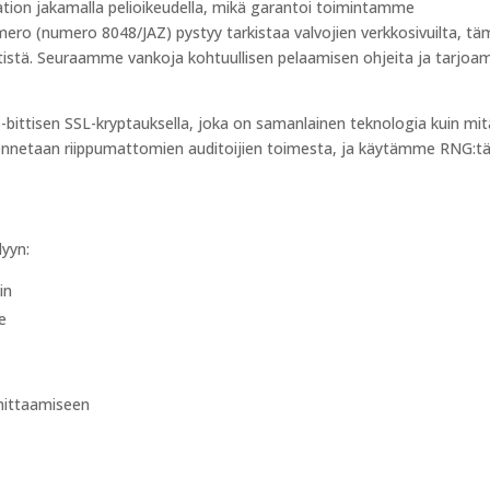
ion jakamalla pelioikeudella, mikä garantoi toimintamme
ero (numero 8048/JAZ) pystyy tarkistaa valvojien verkkosivuilta, tä
etistä. Seuraamme vankoja kohtuullisen pelaamisen ohjeita ja tarjo
-bittisen SSL-kryptauksella, joka on samanlainen teknologia kuin mit
ennetaan riippumattomien auditoijien toimesta, ja käytämme RNG:t
lyyn:
in
e
 mittaamiseen