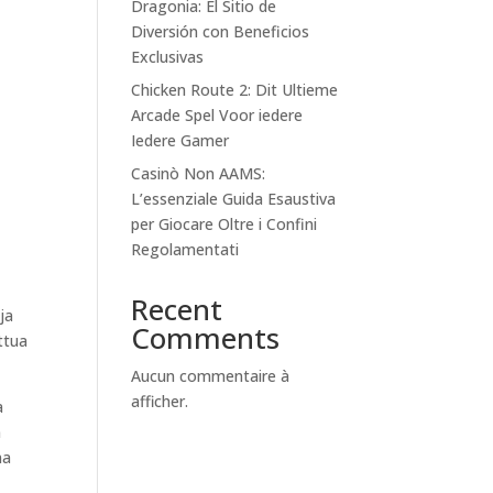
Dragonia: El Sitio de
Diversión con Beneficios
Exclusivas
Chicken Route 2: Dit Ultieme
Arcade Spel Voor iedere
Iedere Gamer
Casinò Non AAMS:
L’essenziale Guida Esaustiva
per Giocare Oltre i Confini
Regolamentati
Recent
 ja
Comments
uttua
Aucun commentaire à
afficher.
a
n
na