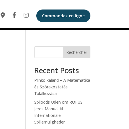
Commandez en ligne
Rechercher
Recent Posts
Plinko kaland – A Matematika
és Szórakoztatás
Találkozása
Spilodds Uden om ROFUS:
Jeres Manual til
Internationale
Spillemuligheder