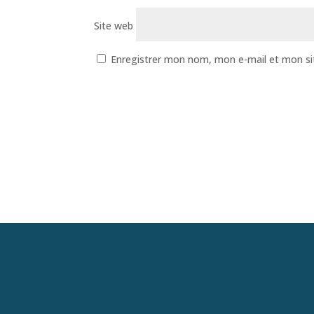
Site web
Enregistrer mon nom, mon e-mail et mon si