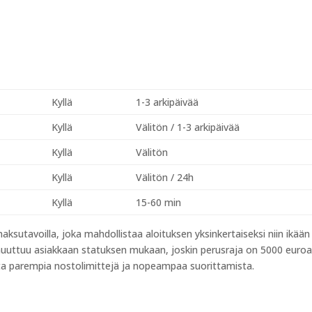
Kyllä
1-3 arkipäivää
Kyllä
Välitön / 1-3 arkipäivää
Kyllä
Välitön
Kyllä
Välitön / 24h
Kyllä
15-60 min
ksutavoilla, joka mahdollistaa aloituksen yksinkertaiseksi niin ikään
uuttuu asiakkaan statuksen mukaan, joskin perusraja on 5000 euro
ota parempia nostolimittejä ja nopeampaa suorittamista.