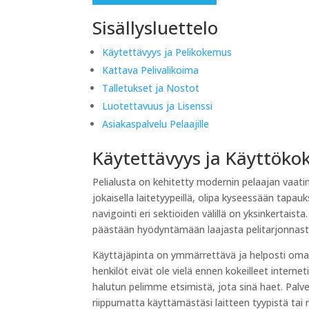
Sisällysluettelo
Käytettävyys ja Pelikokemus
Kattava Pelivalikoima
Talletukset ja Nostot
Luotettavuus ja Lisenssi
Asiakaspalvelu Pelaajille
Käytettävyys ja Käyttök
Pelialusta on kehitetty modernin pelaajan vaati
jokaisella laitetyypeillä, olipa kyseessään tapauks
navigointi eri sektioiden välillä on yksinkertais
päästään hyödyntämään laajasta pelitarjonnast
Käyttäjäpinta on ymmärrettävä ja helposti omak
henkilöt eivät ole vielä ennen kokeilleet internet
halutun pelimme etsimistä, jota sinä haet. Palv
riippumatta käyttämästäsi laitteen tyypistä tai