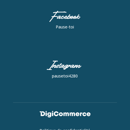
Facebook
Pause-toi
Instagram
pausetoi4280