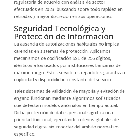
regulatoria de acuerdo con análisis de sector
efectuados en 2023, buscando sobre todo rapidez en
retiradas y mayor discreción en sus operaciones.
Seguridad Tecnológica y
Protección de Información
La ausencia de autorizaciones habituales no implica
carencias en sistemas de protección. Aplicamos
mecanismos de codificación SSL de 256 dígitos,
idénticos a los usados por instituciones bancarias de
máximo rango. Estos servidores repartidos garantizan
duplicidad y disponibilidad constante del servicio.
Tales sistemas de validación de mayoría y evitación de
engaño funcionan mediante algoritmos sofisticados
que detectan modelos anómalos en tiempo actual.
Dicha protección de datos personal significa una
prioridad funcional, ejecutando criterios globales de
seguridad digital sin importar del ámbito normativo
específico.