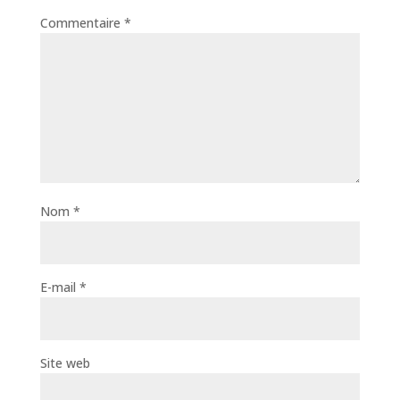
Commentaire
*
Nom
*
E-mail
*
Site web