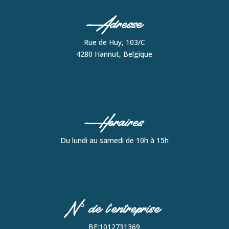
Adresse
Rue de Huy, 103/C
4280 Hannut, Belgique
Horaires
Du lundi au samedi de 10h à 15h
N° de l'entreprise
BE:1012731369