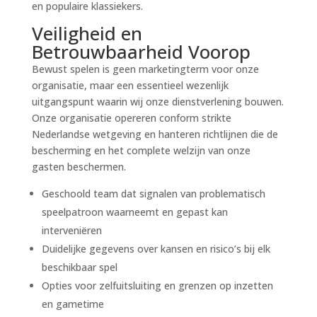
en populaire klassiekers.
Veiligheid en
Betrouwbaarheid Voorop
Bewust spelen is geen marketingterm voor onze
organisatie, maar een essentieel wezenlijk
uitgangspunt waarin wij onze dienstverlening bouwen.
Onze organisatie opereren conform strikte
Nederlandse wetgeving en hanteren richtlijnen die de
bescherming en het complete welzijn van onze
gasten beschermen.
Geschoold team dat signalen van problematisch
speelpatroon waarneemt en gepast kan
interveniëren
Duidelijke gegevens over kansen en risico’s bij elk
beschikbaar spel
Opties voor zelfuitsluiting en grenzen op inzetten
en gametime