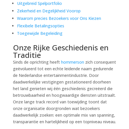
Uitgebreid Spelportfolio
Zekerheid en Degelijkheid Voorop
Waarom precies Bezoekers voor Ons Kiezen
Flexibele Betalingsopties
Toegewijde Begeleiding
Onze Rijke Geschiedenis en
Traditie
Sinds de oprichting heeft
hommerson
zich consequent
geëvolueerd tot een echte leidende naam gedurende
de Nederlandse entertainmentindustrie. Door
daadwerkelijke vestigingen gestationeerd doorheen
het land genieten wij één geschiedenis gecreëerd die
betrouwbaarheid en hoogwaardige diensten uitstraalt.
Onze lange track record van toewijding toont dat
onze organisatie doorgronden wat bezoekers
daadwerkelijk zoeken: een optimale mix van spanning,
transparantie en hartelijkheid op een topniveau niveau.