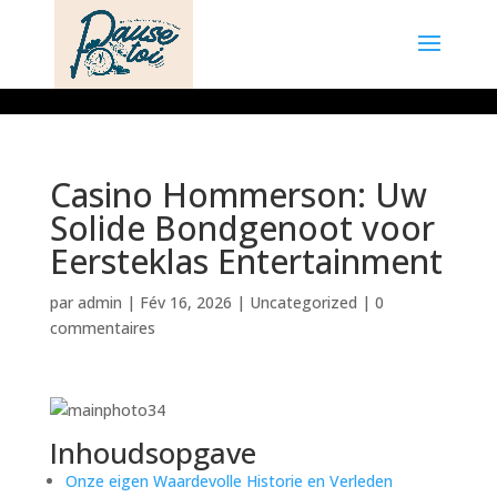
Casino Hommerson: Uw
Solide Bondgenoot voor
Eersteklas Entertainment
par
admin
|
Fév 16, 2026
|
Uncategorized
|
0
commentaires
Inhoudsopgave
Onze eigen Waardevolle Historie en Verleden