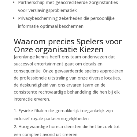
Partnerschap met geaccrediteerde zorginstanties
voor verslavingsproblematiek
Privacybescherming zekerheden die persoonlijke
informatie optimaal beschermen
Waarom precies Spelers voor
Onze organisatie Kiezen
Jarenlange kennis heeft ons team onderwezen dat
succesvol entertainment gaat om details en
consequentie. Onze gewaardeerde spelers appreciëren
de professionele uitstraling van onze diverse locaties,
de deskundigheid van ons ervaren team en de
consistente rechtvaardige behandeling die hen bij elk
interactie ervaren.
Fysieke filialen die gemakkelijk toegankelijk zijn
inclusief royale parkeermogelijkheden
Hoogwaardige horeca diensten die het bezoek tot
een compleet avond uit creëren