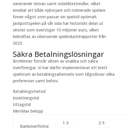
varierande teman samt volatilitetsnivåer, vilket
innebär att både nybörjare och rutinerade spelare
finner något som passar sin spelstil optimalt.
Jackpottspelen på vår sida har historiskt delat ut
vinster som överstiger 10 miljoner euro, vilket
bekräftas av oberoende spelindustrirapporter från
2023.
Säkra Betalningslösningar
BroWinner förstår vikten av snabba och säkra
överföringar. Vi har därför implementerat ett brett
spektrum av betalningsalternativ som tillgodoser olika
preferenser samt behov.
Betalningsmetod
Insättningstid
Uttagstid
Min/Max belopp
1-3
2-5
Banköverföring