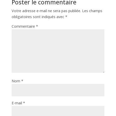
Poster le commentaire
Votre adresse e-mail ne sera pas publiée.
Les champs
obligatoires sont indiqués avec
*
Commentaire
*
Nom
*
E-mail
*