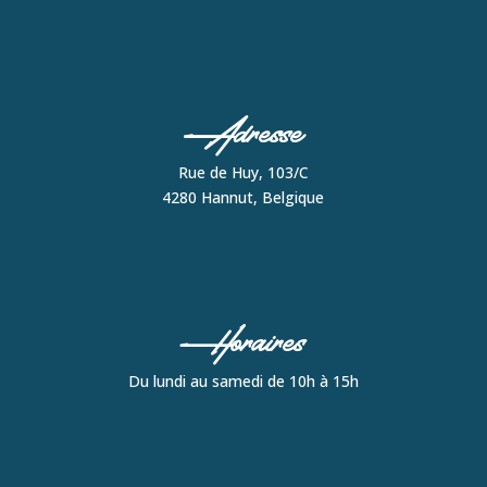
Adresse
Rue de Huy, 103/C
4280 Hannut, Belgique
Horaires
Du lundi au samedi de 10h à 15h