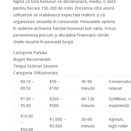
faptul că tura bonusuri se declanșează, mediu, o dată
pentru fiecare 150-200 de rotiri. Prezenta cifră asistă
utilizatorii să stabilească expectații realiste și să
organizeze sesiunile în consecință. Perioadele optime
în vederea activarea funcției bonusuri pot varia, totuși
perseverența precum și disciplina financiară rămân
cheile reușitei în perioadă lungă.
Categoria Pariului
Buget Recomandat
Timpul Estimat Sesiune
Categoria Utilizatorului
€0.10 –
€50 –
45-90
Conservato
€0.50
€100
minute
relaxat
€1.00 –
€200 –
60-120
Echilibrat, c
€5.00
€500
minute
experiență
€10.00
€1,000 –
30-60
Agresiv,
–
€5,000
minute
high-roller
€50.00