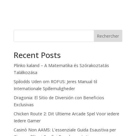
Rechercher
Recent Posts
Plinko kaland – A Matematika és Szórakoztatás
Találkozása
Spilodds Uden om ROFUS: Jeres Manual til
Internationale Spillemuligheder
Dragonia: El Sitio de Diversión con Beneficios
Exclusivas
Chicken Route 2: Dit Ultieme Arcade Spel Voor iedere
Iedere Gamer
Casinò Non AAMS: L’essenziale Guida Esaustiva per