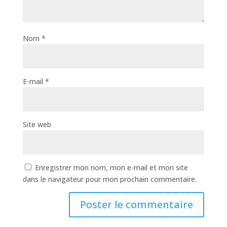
Nom
*
E-mail
*
Site web
Enregistrer mon nom, mon e-mail et mon site
dans le navigateur pour mon prochain commentaire.