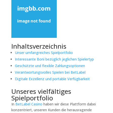
Inhaltsverzeichnis
Unser umfangreiches Spielportfolio
Interessante Boni bezüglich jeglichen Spielertyp
Geschützte und flexible Zahlungsoptionen
Verantwortungsvolles Spielen bei BetLabel
Digitale Exzellenz und portable Verfügbarkeit
Unseres vielfältiges
Spielportfolio
In
BetLabel Casino
haben wir diese Plattform dabei
konzentriert, unseren Kunden die herausragende