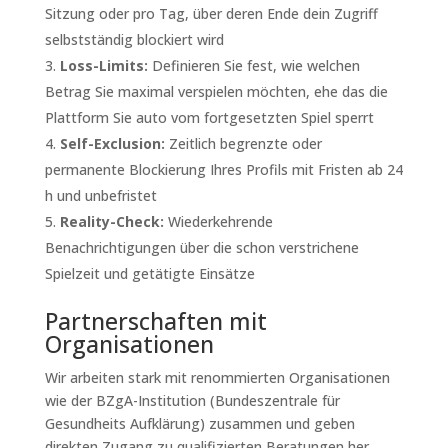
Sitzung oder pro Tag, über deren Ende dein Zugriff
selbstständig blockiert wird
Loss-Limits:
Definieren Sie fest, wie welchen
Betrag Sie maximal verspielen möchten, ehe das die
Plattform Sie auto vom fortgesetzten Spiel sperrt
Self-Exclusion:
Zeitlich begrenzte oder
permanente Blockierung Ihres Profils mit Fristen ab 24
h und unbefristet
Reality-Check:
Wiederkehrende
Benachrichtigungen über die schon verstrichene
Spielzeit und getätigte Einsätze
Partnerschaften mit
Organisationen
Wir arbeiten stark mit renommierten Organisationen
wie der BZgA-Institution (Bundeszentrale für
Gesundheits Aufklärung) zusammen und geben
direkten Zugang zu qualifizierten Beratungen her.