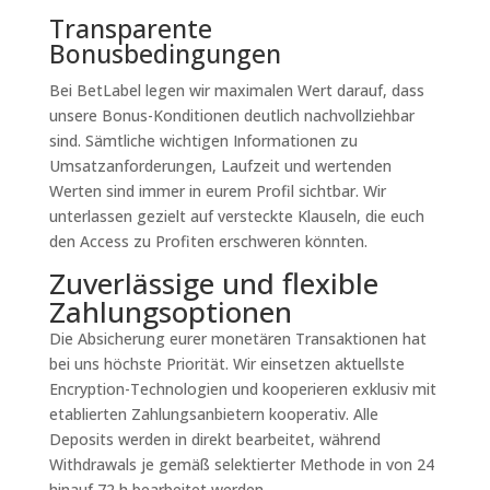
Transparente
Bonusbedingungen
Bei BetLabel legen wir maximalen Wert darauf, dass
unsere Bonus-Konditionen deutlich nachvollziehbar
sind. Sämtliche wichtigen Informationen zu
Umsatzanforderungen, Laufzeit und wertenden
Werten sind immer in eurem Profil sichtbar. Wir
unterlassen gezielt auf versteckte Klauseln, die euch
den Access zu Profiten erschweren könnten.
Zuverlässige und flexible
Zahlungsoptionen
Die Absicherung eurer monetären Transaktionen hat
bei uns höchste Priorität. Wir einsetzen aktuellste
Encryption-Technologien und kooperieren exklusiv mit
etablierten Zahlungsanbietern kooperativ. Alle
Deposits werden in direkt bearbeitet, während
Withdrawals je gemäß selektierter Methode in von 24
hinauf 72 h bearbeitet werden.