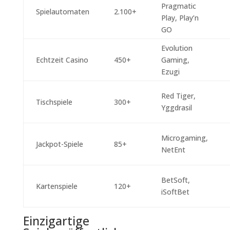
Pragmatic
Spielautomaten
2.100+
Play, Play’n
GO
Evolution
Echtzeit Casino
450+
Gaming,
Ezugi
Red Tiger,
Tischspiele
300+
Yggdrasil
Microgaming,
Jackpot-Spiele
85+
NetEnt
BetSoft,
Kartenspiele
120+
iSoftBet
Einzigartige