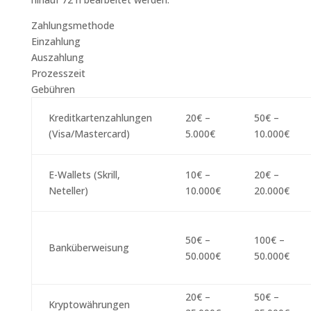
Zahlungsmethode
Einzahlung
Auszahlung
Prozesszeit
Gebühren
Kreditkartenzahlungen
20€ –
50€ –
(Visa/Mastercard)
5.000€
10.000€
E-Wallets (Skrill,
10€ –
20€ –
Neteller)
10.000€
20.000€
50€ –
100€ –
Banküberweisung
50.000€
50.000€
20€ –
50€ –
Kryptowährungen