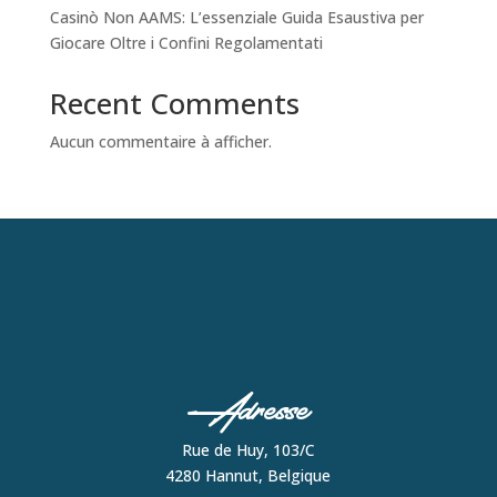
Casinò Non AAMS: L’essenziale Guida Esaustiva per
Giocare Oltre i Confini Regolamentati
Recent Comments
Aucun commentaire à afficher.
Adresse
Rue de Huy, 103/C
4280 Hannut, Belgique