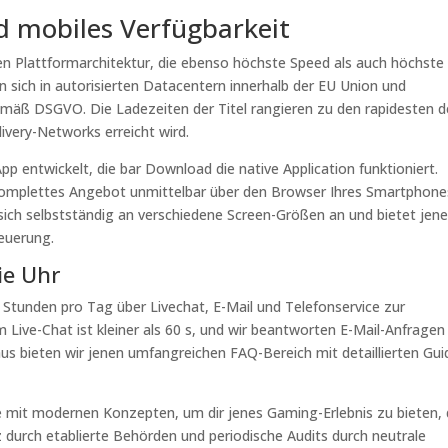
d mobiles Verfügbarkeit
n Plattformarchitektur, die ebenso höchste Speed als auch höchste
 sich in autorisierten Datacentern innerhalb der EU Union und
emäß DSGVO. Die Ladezeiten der Titel rangieren zu den rapidesten d
ivery-Networks erreicht wird.
 entwickelt, die bar Download die native Application funktioniert.
 komplettes Angebot unmittelbar über den Browser Ihres Smartphone
ich selbstständig an verschiedene Screen-Größen an und bietet jen
euerung.
ie Uhr
 Stunden pro Tag über Livechat, E-Mail und Telefonservice zur
m Live-Chat ist kleiner als 60 s, und wir beantworten E-Mail-Anfragen 
aus bieten wir jenen umfangreichen FAQ-Bereich mit detaillierten Gui
se mit modernen Konzepten, um dir jenes Gaming-Erlebnis zu bieten,
 durch etablierte Behörden und periodische Audits durch neutrale