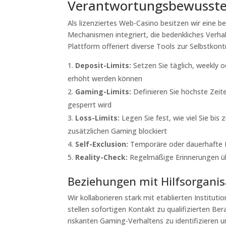
Verantwortungsbewusstes 
Als lizenziertes Web-Casino besitzen wir eine 
Mechanismen integriert, die bedenkliches Verha
Plattform offeriert diverse Tools zur Selbstkont
Deposit-Limits:
Setzen Sie täglich, weekly o
erhöht werden können
Gaming-Limits:
Definieren Sie höchste Zeit
gesperrt wird
Loss-Limits:
Legen Sie fest, wie viel Sie bi
zusätzlichen Gaming blockiert
Self-Exclusion:
Temporäre oder dauerhafte De
Reality-Check:
Regelmäßige Erinnerungen ü
Beziehungen mit Hilfsorgani
Wir kollaborieren stark mit etablierten Institu
stellen sofortigen Kontakt zu qualifizierten Be
riskanten Gaming-Verhaltens zu identifizieren 