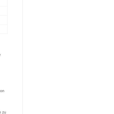
e
ion
h zu