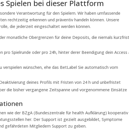
Spielen bei dieser Plattform
besondere Verantwortung für den Spielern. Wir haben umfassende
lten rechtzeitig erkennen und präventiv handeln können. Unsere
rolle, die jederzeit eingeschaltet werden können.
der monatliche Obergrenzen für deine Deposits, die niemals kurzfris
en pro Spielrunde oder pro 24h, hinter derer Beendigung dein Access
s zu verspielen wünschen, ehe das BetLabel Sie automatisch vom
aktivierung deines Profils mit Fristen von 24 h und unbefristet
ber die bisher vergangene Zeitspanne und vorgenommene Einsätze
sationen
tionen wie der BZgA (Bundeszentrale für health Aufklärung) kooperativ
ratungsstellen her. Der Support ist gezielt ausgebildet, Symptome
und gefährdeten Mitgliedern Support zu geben.