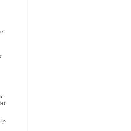
er
s
e
in
des
 das