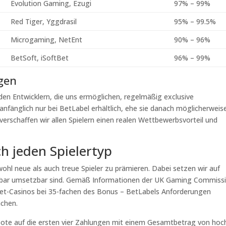
Evolution Gaming, Ezugi
97% – 99%
Red Tiger, Yggdrasil
95% – 99.5%
Microgaming, NetEnt
90% – 96%
BetSoft, iSoftBet
96% – 99%
ngen
den Entwicklern, die uns ermöglichen, regelmäßig exclusive
 anfänglich nur bei BetLabel erhältlich, ehe sie danach möglicherweis
verschaffen wir allen Spielern einen realen Wettbewerbsvorteil und
h jeden Spielertyp
hl neue als auch treue Spieler zu prämieren. Dabei setzen wir auf
chbar umsetzbar sind. Gemäß Informationen der UK Gaming Commiss
rnet-Casinos bei 35-fachen des Bonus – BetLabels Anforderungen
achen.
te auf die ersten vier Zahlungen mit einem Gesamtbetrag von hoc