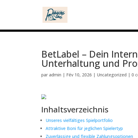
BetLabel – Dein Intern
Unterhaltung und Pro
par
admin
|
Fév 10, 2026
|
Uncategorized
|
0 
Inhaltsverzeichnis
Unseres vielfältiges Spielportfolio
Attraktive Boni für jeglichen Spielertyp
Zuverlässige und flexible Zahlungsoptionen