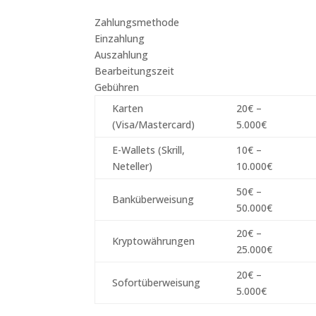
Zahlungsmethode
Einzahlung
Auszahlung
Bearbeitungszeit
Gebühren
Karten
20€ –
(Visa/Mastercard)
5.000€
E-Wallets (Skrill,
10€ –
Neteller)
10.000€
50€ –
Banküberweisung
50.000€
20€ –
Kryptowährungen
25.000€
20€ –
Sofortüberweisung
5.000€