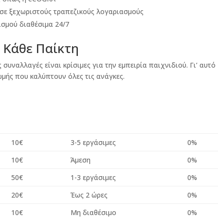
σε ξεχωριστούς τραπεζικούς λογαριασμούς
ισμού διαθέσιμα 24/7
 Κάθε Παίκτη
 συναλλαγές είναι κρίσιμες για την εμπειρία παιχνιδιού. Γι’ αυτό
ής που καλύπτουν όλες τις ανάγκες.
10€
3-5 εργάσιμες
0%
10€
Άμεση
0%
50€
1-3 εργάσιμες
0%
20€
Έως 2 ώρες
0%
10€
Μη διαθέσιμο
0%