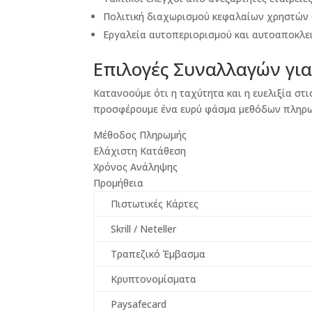
Πολιτική διαχωρισμού κεφαλαίων χρηστών 
Εργαλεία αυτοπεριορισμού και αυτοαποκλε
Επιλογές Συναλλαγών για
Κατανοούμε ότι η ταχύτητα και η ευελιξία στις
προσφέρουμε ένα ευρύ φάσμα μεθόδων πληρωμ
Μέθοδος Πληρωμής
Ελάχιστη Κατάθεση
Χρόνος Ανάληψης
Προμήθεια
Πιστωτικές Κάρτες
Skrill / Neteller
Τραπεζικό Έμβασμα
Κρυπτονομίσματα
Paysafecard