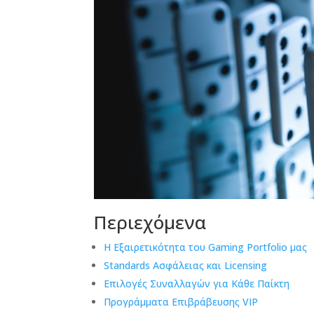
Περιεχόμενα
Η Εξαιρετικότητα του Gaming Portfolio μας
Standards Ασφάλειας και Licensing
Επιλογές Συναλλαγών για Κάθε Παίκτη
Προγράμματα Επιβράβευσης VIP