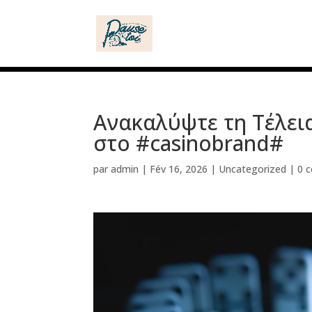
Ανακαλύψτε τη Τέλει
στο #casinobrand#
par
admin
|
Fév 16, 2026
|
Uncategorized
|
0 