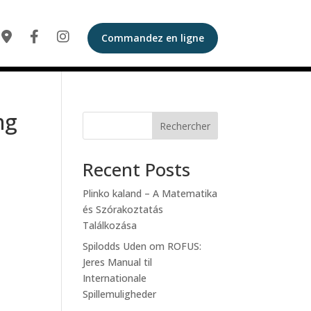
Commandez en ligne
ng
Rechercher
Recent Posts
Plinko kaland – A Matematika
és Szórakoztatás
Találkozása
Spilodds Uden om ROFUS:
Jeres Manual til
Internationale
Spillemuligheder