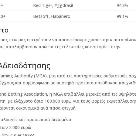
5+
Red Tiger, Yggdrasil
94.3%
20+
Betsoft, Habanero
99.1%
στο
ς μας που μας επιτρέπουν να προσφέρουμε games πριν αυτά γίνο
μας απολαμβάνουν πρώτοι τις τελευταίες καινοτομίες στην
Αδειοδότησης
aming Authority (MGA), μία από τις αυστηρότερες ρυθμιστικές αρ
ελέγχους και συμμόρφωση με αυστηρά πρότυπα υπεύθυνου παιχνιδ
nd Betting Association, η MGA επιβάλλει μερικές από τις υψηλότ
η, με ελάχιστο όριο 100.000 ευρώ για τους φορείς εκμετάλλευσης
εύονται οικονομικά ανά πάσα στιγμή.
υναλλαγές και προσωπικά δεδομένα
των 2.000 ευρώ
ες όπως η eCOGRA