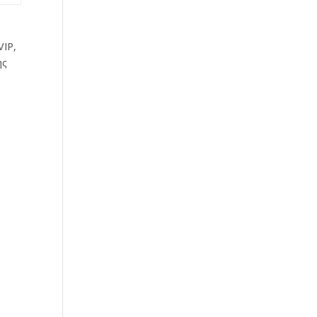
VIP,
ης