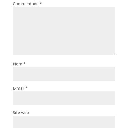
Commentaire
*
Nom
*
E-mail
*
Site web