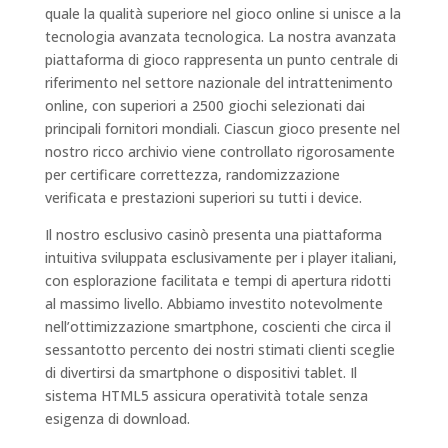
quale la qualità superiore nel gioco online si unisce a la
tecnologia avanzata tecnologica. La nostra avanzata
piattaforma di gioco rappresenta un punto centrale di
riferimento nel settore nazionale del intrattenimento
online, con superiori a 2500 giochi selezionati dai
principali fornitori mondiali. Ciascun gioco presente nel
nostro ricco archivio viene controllato rigorosamente
per certificare correttezza, randomizzazione
verificata e prestazioni superiori su tutti i device.
Il nostro esclusivo casinò presenta una piattaforma
intuitiva sviluppata esclusivamente per i player italiani,
con esplorazione facilitata e tempi di apertura ridotti
al massimo livello. Abbiamo investito notevolmente
nell’ottimizzazione smartphone, coscienti che circa il
sessantotto percento dei nostri stimati clienti sceglie
di divertirsi da smartphone o dispositivi tablet. Il
sistema HTML5 assicura operatività totale senza
esigenza di download.