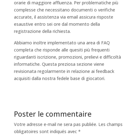
orarie di maggiore affluenza. Per problematiche più
complesse che necessitano documenti o verifiche
accurate, il assistenza via email assicura risposte
esaustive entro sei ore dal momento della
registrazione della richiesta.
Abbiamo inoltre implementato una area di FAQ
completa che risponde alle quesiti più frequenti
riguardanti iscrizione, promozioni, prelievi e difficoltà
informatiche. Questa preziosa sezione viene
revisionata regolarmente in relazione ai feedback
acquisiti dalla nostra fedele base di giocatori.
Poster le commentaire
Votre adresse e-mail ne sera pas publiée.
Les champs
obligatoires sont indiqués avec
*