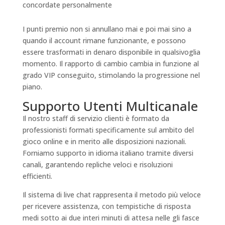
concordate personalmente
I punti premio non si annullano mai e poi mai sino a
quando il account rimane funzionante, e possono
essere trasformati in denaro disponibile in qualsivoglia
momento. Il rapporto di cambio cambia in funzione al
grado VIP conseguito, stimolando la progressione nel
piano.
Supporto Utenti Multicanale
Il nostro staff di servizio clienti è formato da
professionisti formati specificamente sul ambito del
gioco online e in merito alle disposizioni nazionali.
Forniamo supporto in idioma italiano tramite diversi
canali, garantendo repliche veloci e risoluzioni
efficienti.
Il sistema di live chat rappresenta il metodo più veloce
per ricevere assistenza, con tempistiche di risposta
medi sotto ai due interi minuti di attesa nelle gli fasce