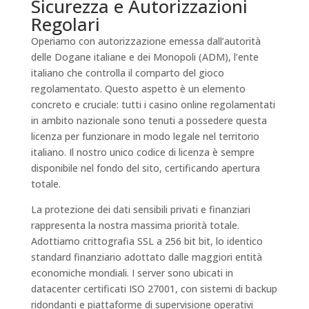
Sicurezza e Autorizzazioni
Regolari
Operiamo con autorizzazione emessa dall’autorità
delle Dogane italiane e dei Monopoli (ADM), l’ente
italiano che controlla il comparto del gioco
regolamentato. Questo aspetto è un elemento
concreto e cruciale: tutti i casino online regolamentati
in ambito nazionale sono tenuti a possedere questa
licenza per funzionare in modo legale nel territorio
italiano. Il nostro unico codice di licenza è sempre
disponibile nel fondo del sito, certificando apertura
totale.
La protezione dei dati sensibili privati e finanziari
rappresenta la nostra massima priorità totale.
Adottiamo crittografia SSL a 256 bit bit, lo identico
standard finanziario adottato dalle maggiori entità
economiche mondiali. I server sono ubicati in
datacenter certificati ISO 27001, con sistemi di backup
ridondanti e piattaforme di supervisione operativi