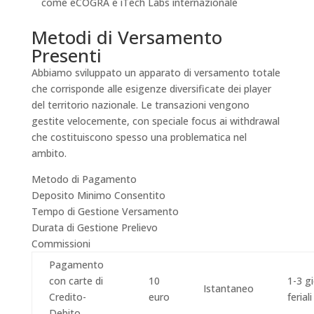
come eCOGRA e iTech Labs internazionale
Metodi di Versamento
Presenti
Abbiamo sviluppato un apparato di versamento totale
che corrisponde alle esigenze diversificate dei player
del territorio nazionale. Le transazioni vengono
gestite velocemente, con speciale focus ai withdrawal
che costituiscono spesso una problematica nel
ambito.
Metodo di Pagamento
Deposito Minimo Consentito
Tempo di Gestione Versamento
Durata di Gestione Prelievo
Commissioni
Pagamento
con carte di
10
1-3 gi
Istantaneo
Credito-
euro
feriali
Debito